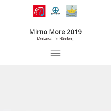
Skip
to
content
Mirno More 2019
Merianschule Nürnberg
Schalte
Navigation