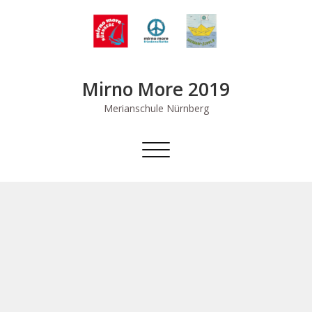
Skip
to
content
Mirno More 2019
Merianschule Nürnberg
Schalte
Navigation